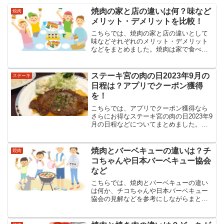
焼肉の家と店の違いは何？味など
焼肉
メリット・デメリットを比較！
こちらでは、焼肉の家と店の違いとして
味などそれぞれのメリット・デメリット
などをまとめました。焼肉は家で食べる
のががいいのか？店で食べるのががいい
のか？それぞれのメリット・デメリット
がありますが焼肉ならではの家でのデメ
ステーキ宮の肉の日2023年9月の
ステーキ
リットは大きいようです。
日程は？アプリでクーポン獲得
を！
こちらでは、アプリでクーポン獲得なら
さらにお得なステーキ宮の肉の日2023年9
月の日程などについてまとめました。
「肉の日」といえば毎月29日ですがステ
ーキ宮の「肉の日」キャンペーンの日程
は1日だけではありません。アプリでさら
焼肉とバーベキューの違いは？チ
焼肉
にお得なクーポンもある？
コちゃんや日本バーベキュー協会
など
こちらでは、焼肉とバーベキューの違い
は何か、チコちゃんや日本バーベキュー
協会の見解などを参考にしながらまとめ
ました。考えてみるとはっきりした答え
がすぐには出てこない焼肉とバーベキュ
ーの違いですが、どんな違いがあるので