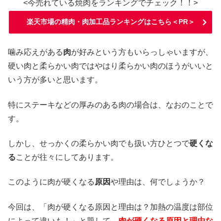
<今売れている焼肉をランキングでチェック！！>
楽天市場の精肉・肉加工品ランキングはこちら＜PR＞
噛み応えがある
肉
が好みという方もいらっしゃいますが、
硬い肉と柔らかい肉ではやはり柔らかい肉のほうがいいと
いう方が多いと思います。
特にステーキなどの厚みのある肉の場合は、なおのことで
す。
しかし、せっかくの柔らかい肉でも扱い方ひとつで
硬くな
る
ことが往々にしてあります。
このように肉が硬くなる
原因
や理由は、何でしょうか？
今回は、「肉が硬くなる原因と理由は？加熱の温度は部位
によって違いも！」と題して、
肉が硬くなる原因と理由な