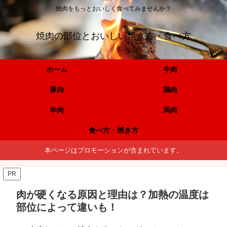
焼肉をもっとおいしく食べてみませんか？
焼肉の部位とおいしい焼き方・食べ方
ホーム
牛肉
豚肉
鶏肉
羊肉
馬肉
食べ方・焼き方
本ページはプロモーションが含まれています。
PR
肉が硬くなる原因と理由は？加熱の温度は
部位によって違いも！