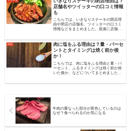
いきなりステーキの閉店理由は？
ステーキ
うガムをくれる理由とは？
店舗名やツイッターの口コミ情報
も
こちらでは、いきなりステーキの閉店理
由や閉店の店舗名、ツイッターの口コミ
情報などをまとめました。急速に店舗を
拡大していったいきなりステーキの閉店
が相次いでいます。いったいなぜこのよ
うなことになったのか、理由や閉店の店
肉に塩をふる理由は？量・パーセ
焼肉
舗名まで調査しました。
ントとタイミングは焼く前か後
か！
こちらでは、肉に塩をふる理由と量・パ
ーセント、ふるタイミングは焼く前か焼
いた後か、などについてまとめました。
肉に塩をふる理由は味付けだけでなく知
っているのといないのでは肉のおいしさ
に差が出てきます。他にふるタイミング
や量・パーセントでも違いが！
牛肉の重なった部分が変色しているのは
なぜ？食べられるのか気になる