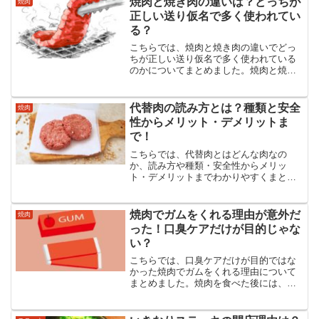
焼肉と焼き肉の違いは？どっちが
焼肉
しょうか？
正しい送り仮名で多く使われてい
る？
こちらでは、焼肉と焼き肉の違いでどっ
ちが正しい送り仮名で多く使われている
のかについてまとめました。焼肉と焼き
肉に違いはあるのか、どっちが正しいの
か、気になる方には気になるところでは
ないでしょうか？また、実際にはどっち
代替肉の読み方とは？種類と安全
焼肉
が多く使われているのでしょうか？
性からメリット・デメリットま
で！
こちらでは、代替肉とはどんな肉なの
か、読み方や種類・安全性からメリッ
ト・デメリットまでわかりやすくまとめ
ました。健康志向や環境保護・食料問題
などの観点から代替肉が注目されていま
す。読み方はどう読んでどんな種類があ
焼肉でガムをくれる理由が意外だ
焼肉
って安全性はどうなのでしょうか？
った！口臭ケアだけが目的じゃな
い？
こちらでは、口臭ケアだけが目的ではな
かった焼肉でガムをくれる理由について
まとめました。焼肉を食べた後には、た
いていお店からガムを渡されますがガム
をくれる理由が口臭ケアだけが目的だと
思っていませんか？知ればなるほどとい