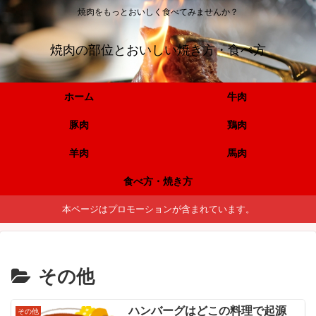
焼肉をもっとおいしく食べてみませんか？
焼肉の部位とおいしい焼き方・食べ方
ホーム
牛肉
豚肉
鶏肉
羊肉
馬肉
食べ方・焼き方
本ページはプロモーションが含まれています。
その他
ハンバーグはどこの料理で起源
その他