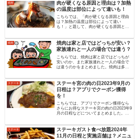
思っていませんか？知ればなるほどとい
肉が硬くなる原因と理由は？加熱
焼肉
うガムをくれる理由とは？
の温度は部位によって違いも！
こちらでは、「肉が硬くなる原因と理由
は？加熱の温度は部位によって違い
も！」と題して、肉が硬くなる原因と理
由についてまとめました。硬い肉と柔ら
かい肉では柔らかい肉のほうがいいとい
う方が多いと思います。柔らかい肉でも
焼肉は家と店ではどっちが安い？
焼肉
扱い方ひとつで硬くなる原因は？
家族連れと一人の場合では違う？
こちらでは、焼肉は家と店ではどっちが
安いのか、また家族連れと一人の場合で
は違うのかをまとめました。焼肉は多く
の場合、家か店で食べるものですがはた
してどっちが安いのでしょうか？焼肉の
価格だけではわからない焼肉のコストパ
ステーキ宮の肉の日2023年9月の
ステーキ
フォーマンスとは？
日程は？アプリでクーポン獲得
を！
こちらでは、アプリでクーポン獲得なら
さらにお得なステーキ宮の肉の日2023年9
月の日程などについてまとめました。
「肉の日」といえば毎月29日ですがステ
ーキ宮の「肉の日」キャンペーンの日程
は1日だけではありません。アプリでさら
ステーキガスト食べ放題2024年
ステーキ
にお得なクーポンもある？
11月の日程と実施店舗は？メニュ