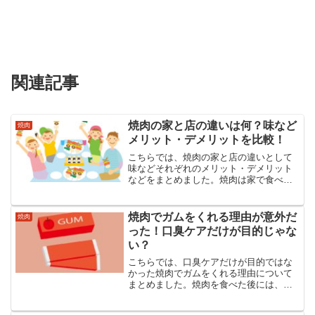
関連記事
焼肉の家と店の違いは何？味など
焼肉
メリット・デメリットを比較！
こちらでは、焼肉の家と店の違いとして
味などそれぞれのメリット・デメリット
などをまとめました。焼肉は家で食べる
のががいいのか？店で食べるのががいい
のか？それぞれのメリット・デメリット
がありますが焼肉ならではの家でのデメ
焼肉でガムをくれる理由が意外だ
焼肉
リットは大きいようです。
った！口臭ケアだけが目的じゃな
い？
こちらでは、口臭ケアだけが目的ではな
かった焼肉でガムをくれる理由について
まとめました。焼肉を食べた後には、た
いていお店からガムを渡されますがガム
をくれる理由が口臭ケアだけが目的だと