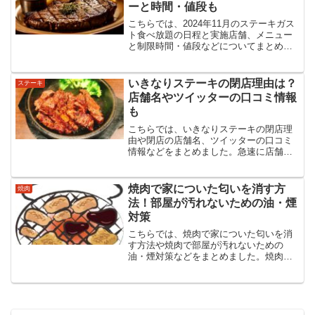
ーと時間・値段も
こちらでは、2024年11月のステーキガス
ト食べ放題の日程と実施店舗、メニュー
と制限時間・値段などについてまとめま
した。牛肉の高級部位や希少部位などが
お得な値段で食べ放題ということで肉好
きには最高の企画です。気になる日程や
いきなりステーキの閉店理由は？
ステーキ
実施店舗などは？
店舗名やツイッターの口コミ情報
も
こちらでは、いきなりステーキの閉店理
由や閉店の店舗名、ツイッターの口コミ
情報などをまとめました。急速に店舗を
拡大していったいきなりステーキの閉店
が相次いでいます。いったいなぜこのよ
うなことになったのか、理由や閉店の店
焼肉で家についた匂いを消す方
焼肉
舗名まで調査しました。
法！部屋が汚れないための油・煙
対策
こちらでは、焼肉で家についた匂いを消
す方法や焼肉で部屋が汚れないための
油・煙対策などをまとめました。焼肉を
家で食べるのはリーズナブルでとても楽
しいですが気になるのが部屋の匂いと汚
れです。焼肉の前・中・後で効果的な対
策を紹介！