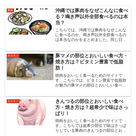
沖縄では豚肉をなぜこんなに食べ
豚肉
る？鳴き声以外全部食べるのは本
当？
こちらでは、沖縄では豚肉をなぜこんな
に食べるのか、鳴き声以外全部食べるの
は本当なのかをまとめました。同じ日本
でありながら独特の豚肉文化が育まれて
きた沖縄ですが、まさに豚肉王国です。
はたしてどんな理由でこんなに食べられ
豚マメの部位とおいしい食べ方・
ホルモン
るようになったのでしょうか？
焼き方は？ビタミン豊富で低脂
肪！
焼肉をおいしく食べるためのサイトで
す。こちらでは、ビタミン豊富で低脂肪
が魅力の豚マメの部位とおいしい食べ
方・焼き方などについてまとめました。
豚マメの食べ方からタレのことまで豚マ
メのあらゆる情報を紹介・解説していま
きんつるの部位とおいしい食べ
ホルモン
す。
方・焼き方は？超希少で味はさっ
ぱり！
焼肉をおいしく食べるためのサイトで
す。こちらでは超希少部位で味はさっぱ
りしている豚肉のきんつるの部位とおい
しい食べ方・焼き方などについてまとめ