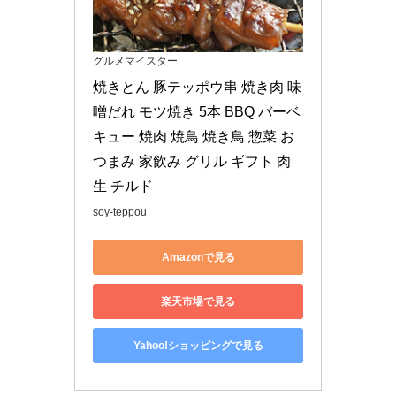
グルメマイスター
焼きとん 豚テッポウ串 焼き肉 味
噌だれ モツ焼き 5本 BBQ バーベ
キュー 焼肉 焼鳥 焼き鳥 惣菜 お
つまみ 家飲み グリル ギフト 肉 
生 チルド
soy-teppou
Amazonで見る
楽天市場で見る
Yahoo!ショッピングで見る