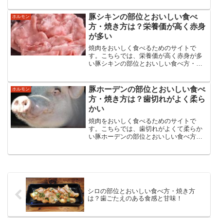
めました。豚シビレの食べ方からタレの
ことまで豚シビレのあらゆる情報を紹
豚シキンの部位とおいしい食べ
ホルモン
介・解説しています。
方・焼き方は？栄養価が高く赤身
が多い
焼肉をおいしく食べるためのサイトで
す。こちらでは、栄養価が高く赤身が多
い豚シキンの部位とおいしい食べ方・焼
き方などについてまとめました。豚シキ
ンの食べ方からタレのことまで豚シキン
のあらゆる情報を紹介・解説していま
豚ホーデンの部位とおいしい食べ
ホルモン
す。
方・焼き方は？歯切れがよく柔ら
かい
焼肉をおいしく食べるためのサイトで
す。こちらでは、歯切れがよくて柔らか
い豚ホーデンの部位とおいしい食べ方・
焼き方などについてまとめました。豚ホ
ーデンの食べ方からタレのことまでのあ
らゆる情報を紹介・解説しています。
シロの部位とおいしい食べ方・焼き方
は？歯ごたえのある食感と甘味！