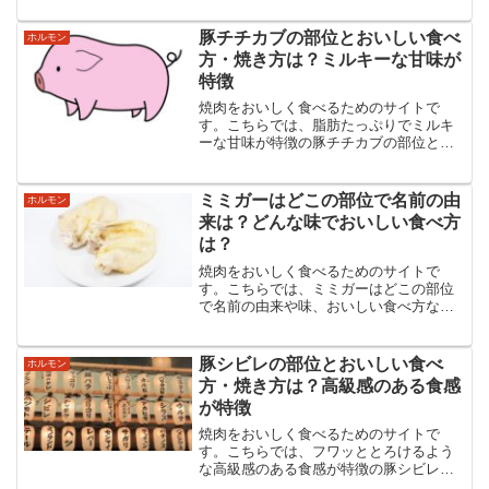
ました。きんつるの食べ方からタレのこ
とまでのあらゆる情報を紹介・解説して
豚チチカブの部位とおいしい食べ
ホルモン
います。
方・焼き方は？ミルキーな甘味が
特徴
焼肉をおいしく食べるためのサイトで
す。こちらでは、脂肪たっぷりでミルキ
ーな甘味が特徴の豚チチカブの部位とお
いしい食べ方・焼き方などについてまと
めました。豚チチカブの食べ方からタレ
のことまでのあらゆる情報を紹介・解説
ミミガーはどこの部位で名前の由
ホルモン
しています。
来は？どんな味でおいしい食べ方
は？
焼肉をおいしく食べるためのサイトで
す。こちらでは、ミミガーはどこの部位
で名前の由来や味、おいしい食べ方など
についてまとめました。ミミガーの食べ
方からタレのことまでミミガーのあらゆ
る情報を紹介・解説しています。
豚シビレの部位とおいしい食べ
ホルモン
方・焼き方は？高級感のある食感
が特徴
焼肉をおいしく食べるためのサイトで
す。こちらでは、フワッととろけるよう
な高級感のある食感が特徴の豚シビレの
部位と食べ方・焼き方などについてまと