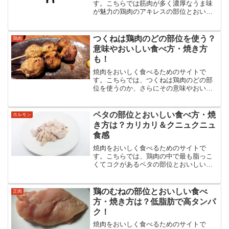
す。こちらでは筋肉が多く濃厚なうま味
が魅力の鶏肉のアキレスの部位とおいし
い食べ方・焼き方などをまとめました。
アキレスの食べ方からタレのことまでア
キレスのあらゆる情報を紹介・解説して
つくねは鶏肉のどの部位を使う？
鶏肉
います。
意味やおいしい食べ方・焼き方
も！
焼肉をおいしく食べるためのサイトで
す。こちらでは、つくねは鶏肉のどの部
位を使うのか、さらにその意味やおいし
い食べ方・焼き方などについてまとめま
した。つくねの食べ方からタレのことま
で、つくねのあらゆる情報を紹介・解説
ペタの部位とおいしい食べ方・焼
ホルモン
しています。
き方は？カリカリ＆クニュクニュ
食感
焼肉をおいしく食べるためのサイトで
す。こちらでは、鶏肉の中で最も脂っこ
くてコクがあるペタの部位とおいしい食
べ方・焼き方などについてまとめまし
た。ペタの食べ方からタレのことまでペ
タのあらゆる情報を紹介・解説していま
鶏のむねの部位とおいしい食べ
正肉
す。
方・焼き方は？低脂肪で高タンパ
ク！
焼肉をおいしく食べるためのサイトで