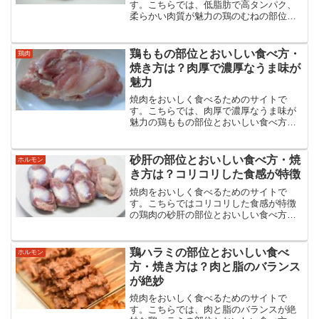
す。こちらでは、低脂肪で高タンパク、
柔らかい肉質が魅力の鶏のむねの部位と
おいしい食べ方・焼き方などについてま
とめました。鶏のむねの種類・食べ方か
らタレのことまでむね肉のあらゆる情報
鶏ももの部位とおいしい食べ方・
鶏肉
を紹介・解説しています。
焼き方は？肉厚で濃厚なうま味が
魅力
焼肉をおいしく食べるためのサイトで
す。こちらでは、肉厚で濃厚なうま味が
魅力の鶏ももの部位とおいしい食べ方・
焼き方などについてまとめました。鶏も
もの食べ方からタレのことまでもものあ
らゆる情報を紹介・解説しています。
砂肝の部位とおいしい食べ方・焼
ホルモン
き方は？コリコリした食感が特徴
焼肉をおいしく食べるためのサイトで
す。こちらではコリコリした食感が特徴
の鶏肉の砂肝の部位とおいしい食べ方・
焼き方などについてまとめました。砂肝
の食べ方からタレのことまで砂肝のあら
ゆる情報を紹介・解説しています。
鶏ハラミの部位とおいしい食べ
ホルモン
方・焼き方は？肉と脂のバランス
が絶妙
焼肉をおいしく食べるためのサイトで
す。こちらでは、肉と脂のバランスが絶