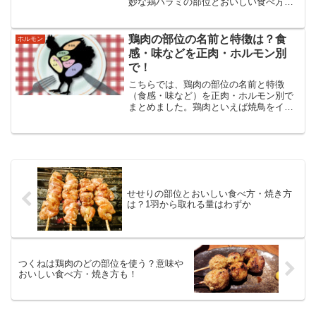
妙な鶏ハラミの部位とおいしい食べ方・
焼き方などについてまとめました。鶏ハ
ラミの食べ方からタレのことまで鶏ハラ
ミのあらゆる情報を紹介・解説していま
鶏肉の部位の名前と特徴は？食
ホルモン
す。
感・味などを正肉・ホルモン別
で！
こちらでは、鶏肉の部位の名前と特徴
（食感・味など）を正肉・ホルモン別で
まとめました。鶏肉といえば焼鳥をイメ
ージする方も多いと思いますが部位の名
前は牛肉・豚肉以上にユニークなものが
多いです。部位の名前と特徴を知れば味
わいもまた変わってくるでしょう。
せせりの部位とおいしい食べ方・焼き方
は？1羽から取れる量はわずか
つくねは鶏肉のどの部位を使う？意味や
おいしい食べ方・焼き方も！