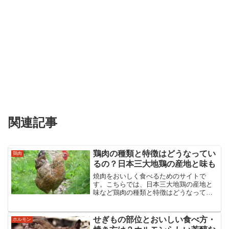
関連記事
鶏肉の種類と特徴はどうなってい
鶏肉
るの？日本三大地鶏の産地と味も
焼肉をおいしく食べるためのサイトで
す。こちらでは、日本三大地鶏の産地と
味など鶏肉の種類と特徴はどうなってい
るのかをまとめました。鶏肉の種類や特
徴などを紹介・解説しています。焼肉の
知識がつき、おいしく食べることができ
せぎもの部位とおいしい食べ方・
ホルモン
る、焼肉のガイド的なサイトです。