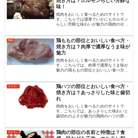
焼き方は？ホルモンらしい芳醇な
味！
焼肉をおいしく食べるためのサイトで
す。こちらでは濃厚でいかにもホルモン
らしい芳醇な味わいが魅力の鶏肉のせぎ
もの部位とおいしい食べ方・焼き方など
についてまとめました。せぎもの食べ方
からタレのことまでせぎものあらゆる情
鶏ももの部位とおいしい食べ方・
鶏肉
報を紹介・解説しています。
焼き方は？肉厚で濃厚なうま味が
魅力
焼肉をおいしく食べるためのサイトで
す。こちらでは、肉厚で濃厚なうま味が
魅力の鶏ももの部位とおいしい食べ方・
焼き方などについてまとめました。鶏も
もの食べ方からタレのことまでもものあ
らゆる情報を紹介・解説しています。
鶏ハツの部位とおいしい食べ方・
ホルモン
焼き方は？あっさりした味と歯切
れ
焼肉をおいしく食べるためのサイトで
す。こちらでは、あっさりした味わいと
歯切れのよさが魅力の鶏肉のハツの部位
とおいしい食べ方・焼き方などについて
まとめました。鶏ハツの食べ方からタレ
のことまで鶏ハツのあらゆる情報を紹
鶏肉の部位の名前と特徴は？食
ホルモン
介・解説しています。