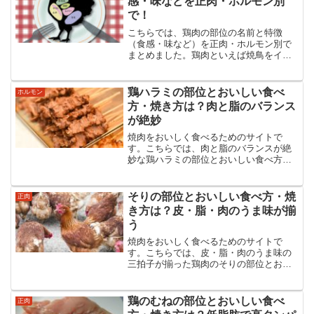
感・味などを正肉・ホルモン別
で！
こちらでは、鶏肉の部位の名前と特徴
（食感・味など）を正肉・ホルモン別で
まとめました。鶏肉といえば焼鳥をイメ
ージする方も多いと思いますが部位の名
前は牛肉・豚肉以上にユニークなものが
多いです。部位の名前と特徴を知れば味
鶏ハラミの部位とおいしい食べ
ホルモン
わいもまた変わってくるでしょう。
方・焼き方は？肉と脂のバランス
が絶妙
焼肉をおいしく食べるためのサイトで
す。こちらでは、肉と脂のバランスが絶
妙な鶏ハラミの部位とおいしい食べ方・
焼き方などについてまとめました。鶏ハ
ラミの食べ方からタレのことまで鶏ハラ
ミのあらゆる情報を紹介・解説していま
そりの部位とおいしい食べ方・焼
正肉
す。
き方は？皮・脂・肉のうま味が揃
う
焼肉をおいしく食べるためのサイトで
す。こちらでは、皮・脂・肉のうま味の
三拍子が揃った鶏肉のそりの部位とおい
しい食べ方・焼き方などについてまとめ
ました。そりの食べ方からタレのことま
でそりのあらゆる情報を紹介・解説して
鶏のむねの部位とおいしい食べ
正肉
います。