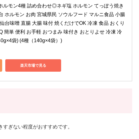
ルモン4種 詰め合わせ◎ネギ塩 ホルモン てっぽう焼き 
台 ホルモン お肉 宮城県民 ソウルフード マルニ食品 小腸 
仙台味噌 直腸 大腸 味付 焼くだけでOK 冷凍 食品 おくり
 簡単 便利 お手軽 おつまみ 味付き おとりよせ 冷凍 冷
g×4袋) (4種（140g×4袋）)
楽天市場で見る
きすぎない程度がおすすめです。