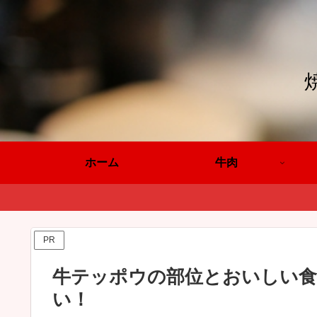
ホーム
牛肉
PR
牛テッポウの部位とおいしい食
い！