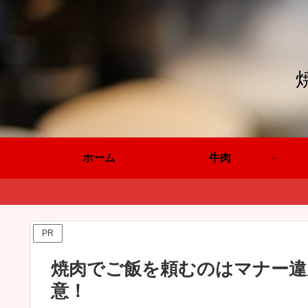
ホーム
牛肉
PR
焼肉でご飯を頼むのはマナー違
意！