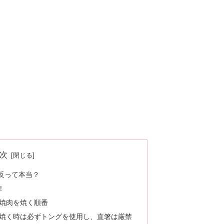
次
反って本当？
！
焼肉を焼く順番
焼く時は必ずトングを使用し、直箸は厳禁